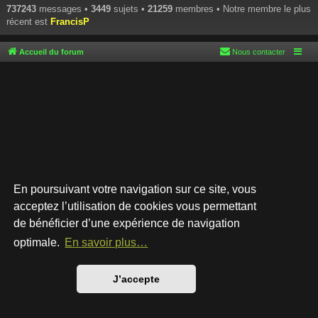
737243
messages •
3449
sujets •
21259
membres • Notre membre le plus
récent est
FrancisP
Accueil du forum
Nous contacter
En poursuivant votre navigation sur ce site, vous
acceptez l’utilisation de cookies vous permettant
de bénéficier d’une expérience de navigation
Développé par
phpBB
® Forum Software © phpBB Limited
Style par
Arty
- phpBB 3.3 par MrGaby
optimale.
En savoir plus…
Traduction française officielle
©
Qiaeru
Confidentialité
|
Conditions
J’accepte