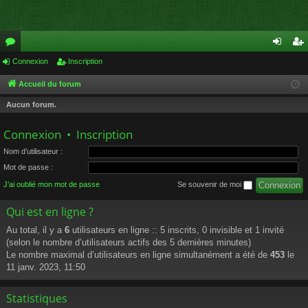
or
Connexion
Inscription
on
ns
u
ne
cri
Accueil du forum
m
xi
pti
Aucun forum.
s
on
on
Connexion
•
Inscription
Nom d’utilisateur :
Mot de passe :
J’ai oublié mon mot de passe
Se souvenir de moi
Qui est en ligne ?
Au total, il y a
6
utilisateurs en ligne :: 5 inscrits, 0 invisible et 1 invité
(selon le nombre d’utilisateurs actifs des 5 dernières minutes)
Le nombre maximal d’utilisateurs en ligne simultanément a été de
453
le
11 janv. 2023, 11:50
Statistiques