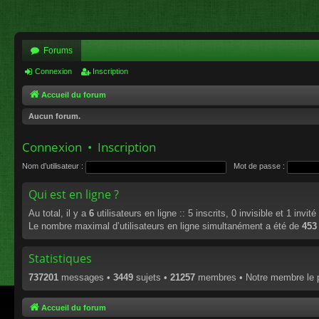
Forums
Connexion
Inscription
Accueil du forum
Aucun forum.
Connexion
•
Inscription
Nom d’utilisateur :
Mot de passe :
Qui est en ligne ?
Au total, il y a
6
utilisateurs en ligne :: 5 inscrits, 0 invisible et 1 invi
Le nombre maximal d’utilisateurs en ligne simultanément a été de
453
Statistiques
737201
messages •
3449
sujets •
21257
membres • Notre membre le p
Accueil du forum