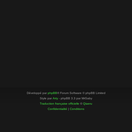
Développé par
phpBB
® Forum Software © phpBB Limited
Style par
Arty
- phpBB 3.3 par MrGaby
Traduction française officielle
©
Qiaeru
Confidentialité
|
Conditions