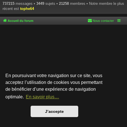
737215
messages •
3449
sujets •
21258
membres • Notre membre le plus
récent est
tophe64
Accueil du forum
Nous contacter
En poursuivant votre navigation sur ce site, vous
acceptez l’utilisation de cookies vous permettant
de bénéficier d’une expérience de navigation
Développé par
phpBB
® Forum Software © phpBB Limited
Style par
Arty
- phpBB 3.3 par MrGaby
optimale.
En savoir plus…
Traduction française officielle
©
Qiaeru
Confidentialité
|
Conditions
J’accepte