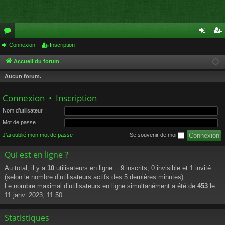
or
Connexion
Inscription
on
ns
u
ne
cri
Accueil du forum
m
xi
pti
Aucun forum.
s
on
on
Connexion
•
Inscription
Nom d’utilisateur :
Mot de passe :
J’ai oublié mon mot de passe
Se souvenir de moi
Qui est en ligne ?
Au total, il y a
10
utilisateurs en ligne :: 9 inscrits, 0 invisible et 1 invité
(selon le nombre d’utilisateurs actifs des 5 dernières minutes)
Le nombre maximal d’utilisateurs en ligne simultanément a été de
453
le
11 janv. 2023, 11:50
Statistiques