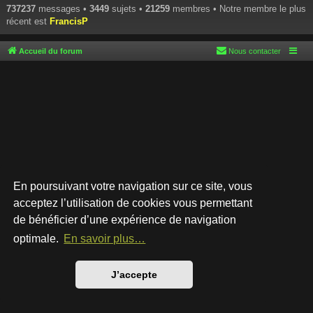
737237
messages •
3449
sujets •
21259
membres • Notre membre le plus
récent est
FrancisP
Accueil du forum
Nous contacter
En poursuivant votre navigation sur ce site, vous
acceptez l’utilisation de cookies vous permettant
de bénéficier d’une expérience de navigation
Développé par
phpBB
® Forum Software © phpBB Limited
Style par
Arty
- phpBB 3.3 par MrGaby
optimale.
En savoir plus…
Traduction française officielle
©
Qiaeru
Confidentialité
|
Conditions
J’accepte