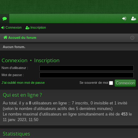
or
Connexion
Inscription
on
ns
u
ne
cri
Accueil du forum
m
xi
pti
Aucun forum.
s
on
on
Connexion
•
Inscription
Nom d’utilisateur :
Mot de passe :
J’ai oublié mon mot de passe
Se souvenir de moi
Qui est en ligne ?
Au total, il y a
8
utilisateurs en ligne :: 7 inscrits, 0 invisible et 1 invité
(selon le nombre d’utilisateurs actifs des 5 dernières minutes)
Le nombre maximal d’utilisateurs en ligne simultanément a été de
453
le
11 janv. 2023, 11:50
Statistiques