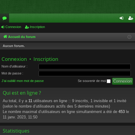
or
Connexion
Inscription
on
ns
u
ne
cri
Accueil du forum
m
xi
pti
Aucun forum.
s
on
on
Connexion
•
Inscription
Nom d’utilisateur :
Mot de passe :
J’ai oublié mon mot de passe
Se souvenir de moi
Qui est en ligne ?
Au total, il y a
11
utilisateurs en ligne :: 9 inscrits, 1 invisible et 1 invité
(selon le nombre d’utilisateurs actifs des 5 dernières minutes)
Le nombre maximal d’utilisateurs en ligne simultanément a été de
453
le
11 janv. 2023, 11:50
Statistiques