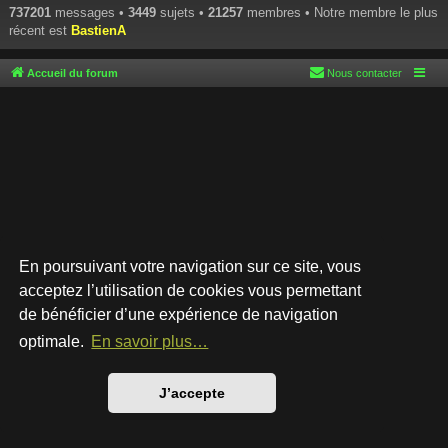
737201
messages •
3449
sujets •
21257
membres • Notre membre le plus
récent est
BastienA
Accueil du forum
Nous contacter
En poursuivant votre navigation sur ce site, vous
acceptez l’utilisation de cookies vous permettant
de bénéficier d’une expérience de navigation
Développé par
phpBB
® Forum Software © phpBB Limited
Style par
Arty
- phpBB 3.3 par MrGaby
optimale.
En savoir plus…
Traduction française officielle
©
Qiaeru
Confidentialité
|
Conditions
J’accepte