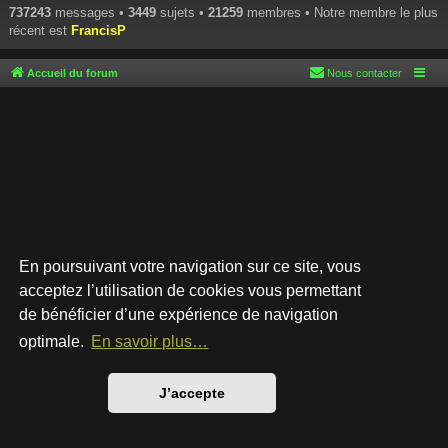
737243
messages •
3449
sujets •
21259
membres • Notre membre le plus
récent est
FrancisP
Accueil du forum
Nous contacter
En poursuivant votre navigation sur ce site, vous
acceptez l’utilisation de cookies vous permettant
de bénéficier d’une expérience de navigation
Développé par
phpBB
® Forum Software © phpBB Limited
Style par
Arty
- phpBB 3.3 par MrGaby
optimale.
En savoir plus…
Traduction française officielle
©
Qiaeru
Confidentialité
|
Conditions
J’accepte