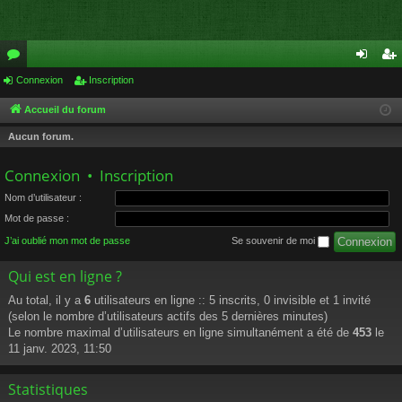
or
Connexion
Inscription
on
ns
u
ne
cri
Accueil du forum
m
xi
pti
Aucun forum.
s
on
on
Connexion
•
Inscription
Nom d’utilisateur :
Mot de passe :
J’ai oublié mon mot de passe
Se souvenir de moi
Qui est en ligne ?
Au total, il y a
6
utilisateurs en ligne :: 5 inscrits, 0 invisible et 1 invité
(selon le nombre d’utilisateurs actifs des 5 dernières minutes)
Le nombre maximal d’utilisateurs en ligne simultanément a été de
453
le
11 janv. 2023, 11:50
Statistiques