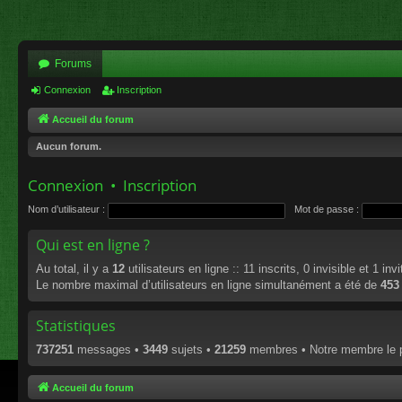
Forums
Connexion
Inscription
Accueil du forum
Aucun forum.
Connexion
•
Inscription
Nom d’utilisateur :
Mot de passe :
Qui est en ligne ?
Au total, il y a
12
utilisateurs en ligne :: 11 inscrits, 0 invisible et 1 i
Le nombre maximal d’utilisateurs en ligne simultanément a été de
453
Statistiques
737251
messages •
3449
sujets •
21259
membres • Notre membre le p
Accueil du forum