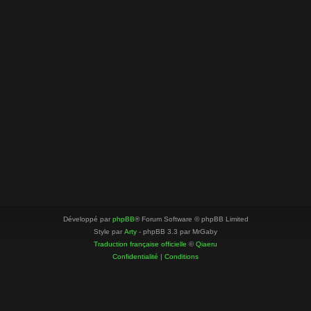
Développé par
phpBB
® Forum Software © phpBB Limited
Style par
Arty
- phpBB 3.3 par MrGaby
Traduction française officielle
©
Qiaeru
Confidentialité
|
Conditions