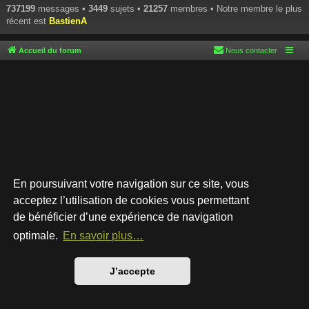
737199
messages •
3449
sujets •
21257
membres • Notre membre le plus
récent est
BastienA
Accueil du forum
Nous contacter
En poursuivant votre navigation sur ce site, vous
acceptez l’utilisation de cookies vous permettant
de bénéficier d’une expérience de navigation
Développé par
phpBB
® Forum Software © phpBB Limited
Style par
Arty
- phpBB 3.3 par MrGaby
optimale.
En savoir plus…
Traduction française officielle
©
Qiaeru
Confidentialité
|
Conditions
J’accepte