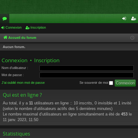
or
Connexion
Inscription
on
ns
u
ne
cri
Accueil du forum
m
xi
pti
Aucun forum.
s
on
on
Connexion
•
Inscription
Nom d’utilisateur :
Mot de passe :
J’ai oublié mon mot de passe
Se souvenir de moi
Qui est en ligne ?
Au total, il y a
11
utilisateurs en ligne :: 10 inscrits, 0 invisible et 1 invité
(selon le nombre d’utilisateurs actifs des 5 dernières minutes)
Le nombre maximal d’utilisateurs en ligne simultanément a été de
453
le
11 janv. 2023, 11:50
Statistiques