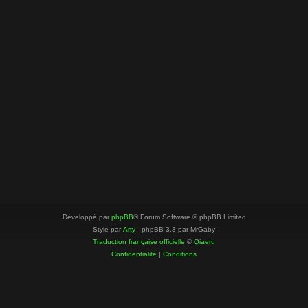
Développé par
phpBB
® Forum Software © phpBB Limited
Style par
Arty
- phpBB 3.3 par MrGaby
Traduction française officielle
©
Qiaeru
Confidentialité
|
Conditions