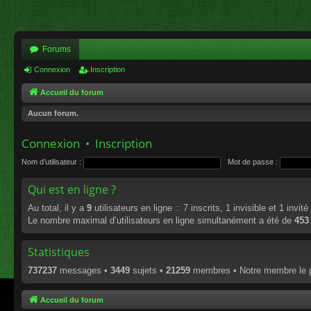
Forums
Connexion
Inscription
Accueil du forum
Aucun forum.
Connexion
•
Inscription
Nom d’utilisateur :
Mot de passe :
Qui est en ligne ?
Au total, il y a
9
utilisateurs en ligne :: 7 inscrits, 1 invisible et 1 invi
Le nombre maximal d’utilisateurs en ligne simultanément a été de
453
Statistiques
737237
messages •
3449
sujets •
21259
membres • Notre membre le p
Accueil du forum