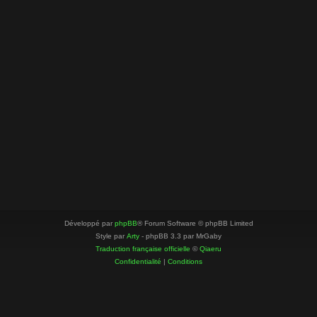
Développé par
phpBB
® Forum Software © phpBB Limited
Style par
Arty
- phpBB 3.3 par MrGaby
Traduction française officielle
©
Qiaeru
Confidentialité
|
Conditions