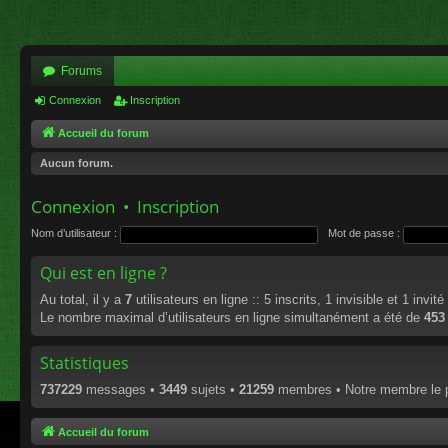
Forums
Connexion
Inscription
Accueil du forum
Aucun forum.
Connexion
•
Inscription
Nom d’utilisateur :
Mot de passe :
Qui est en ligne ?
Au total, il y a
7
utilisateurs en ligne :: 5 inscrits, 1 invisible et 1 invi
Le nombre maximal d’utilisateurs en ligne simultanément a été de
453
Statistiques
737229
messages •
3449
sujets •
21259
membres • Notre membre le p
Accueil du forum