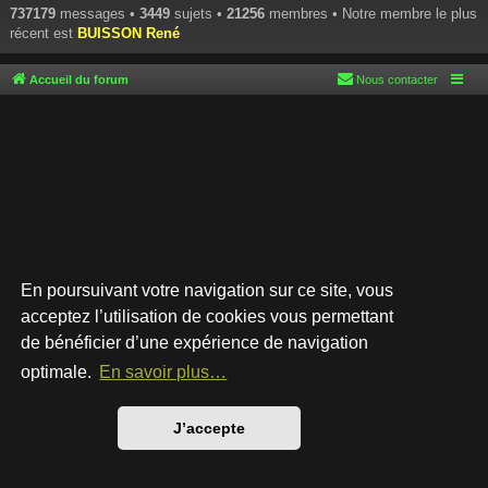
737179
messages •
3449
sujets •
21256
membres • Notre membre le plus
récent est
BUISSON René
Accueil du forum
Nous contacter
En poursuivant votre navigation sur ce site, vous
acceptez l’utilisation de cookies vous permettant
de bénéficier d’une expérience de navigation
Développé par
phpBB
® Forum Software © phpBB Limited
Style par
Arty
- phpBB 3.3 par MrGaby
optimale.
En savoir plus…
Traduction française officielle
©
Qiaeru
Confidentialité
|
Conditions
J’accepte