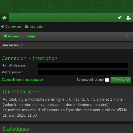
or
Connexion
Inscription
on
ns
u
ne
cri
Accueil du forum
m
xi
pti
Aucun forum.
s
on
on
Connexion
•
Inscription
Nom d’utilisateur :
Mot de passe :
J’ai oublié mon mot de passe
Se souvenir de moi
Qui est en ligne ?
Au total, il y a
7
utilisateurs en ligne :: 6 inscrits, 0 invisible et 1 invité
(selon le nombre d’utilisateurs actifs des 5 dernières minutes)
Le nombre maximal d’utilisateurs en ligne simultanément a été de
453
le
11 janv. 2023, 11:50
Statistiques