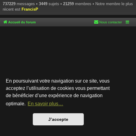
737229
messages •
3449
sujets •
21259
membres • Notre membre le plus
récent est
FrancisP
Accueil du forum
Nous contacter
En poursuivant votre navigation sur ce site, vous
acceptez l’utilisation de cookies vous permettant
de bénéficier d’une expérience de navigation
Développé par
phpBB
® Forum Software © phpBB Limited
Style par
Arty
- phpBB 3.3 par MrGaby
optimale.
En savoir plus…
Traduction française officielle
©
Qiaeru
Confidentialité
|
Conditions
J’accepte