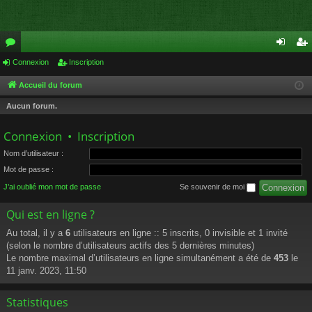
or
Connexion
Inscription
on
ns
u
ne
cri
Accueil du forum
m
xi
pti
Aucun forum.
s
on
on
Connexion
•
Inscription
Nom d’utilisateur :
Mot de passe :
J’ai oublié mon mot de passe
Se souvenir de moi
Qui est en ligne ?
Au total, il y a
6
utilisateurs en ligne :: 5 inscrits, 0 invisible et 1 invité
(selon le nombre d’utilisateurs actifs des 5 dernières minutes)
Le nombre maximal d’utilisateurs en ligne simultanément a été de
453
le
11 janv. 2023, 11:50
Statistiques