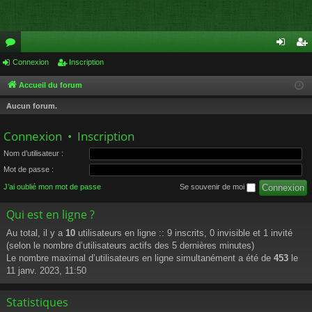
or
Connexion
Inscription
on
ns
u
ne
cri
Accueil du forum
m
xi
pti
Aucun forum.
s
on
on
Connexion
•
Inscription
Nom d’utilisateur :
Mot de passe :
J’ai oublié mon mot de passe
Se souvenir de moi
Qui est en ligne ?
Au total, il y a
10
utilisateurs en ligne :: 9 inscrits, 0 invisible et 1 invité
(selon le nombre d’utilisateurs actifs des 5 dernières minutes)
Le nombre maximal d’utilisateurs en ligne simultanément a été de
453
le
11 janv. 2023, 11:50
Statistiques