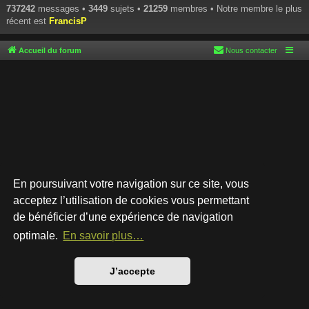
737242
messages •
3449
sujets •
21259
membres • Notre membre le plus
récent est
FrancisP
Accueil du forum
Nous contacter
En poursuivant votre navigation sur ce site, vous
acceptez l’utilisation de cookies vous permettant
de bénéficier d’une expérience de navigation
Développé par
phpBB
® Forum Software © phpBB Limited
Style par
Arty
- phpBB 3.3 par MrGaby
optimale.
En savoir plus…
Traduction française officielle
©
Qiaeru
Confidentialité
|
Conditions
J’accepte