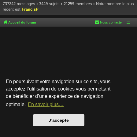
737242
messages •
3449
sujets •
21259
membres • Notre membre le plus
récent est
FrancisP
Accueil du forum
Nous contacter
En poursuivant votre navigation sur ce site, vous
acceptez l’utilisation de cookies vous permettant
de bénéficier d’une expérience de navigation
Développé par
phpBB
® Forum Software © phpBB Limited
Style par
Arty
- phpBB 3.3 par MrGaby
optimale.
En savoir plus…
Traduction française officielle
©
Qiaeru
Confidentialité
|
Conditions
J’accepte