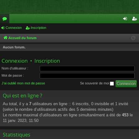
or
Connexion
Inscription
on
ns
u
ne
cri
Accueil du forum
m
xi
pti
Aucun forum.
s
on
on
Connexion
•
Inscription
Nom d’utilisateur :
Mot de passe :
J’ai oublié mon mot de passe
Se souvenir de moi
Qui est en ligne ?
Au total, il y a
7
utilisateurs en ligne :: 6 inscrits, 0 invisible et 1 invité
(selon le nombre d’utilisateurs actifs des 5 dernières minutes)
Le nombre maximal d’utilisateurs en ligne simultanément a été de
453
le
11 janv. 2023, 11:50
Statistiques