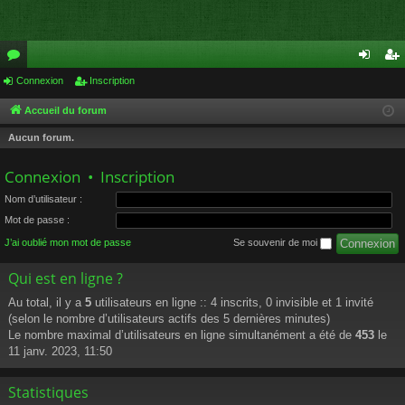
or
Connexion
Inscription
on
ns
u
ne
cri
Accueil du forum
m
xi
pti
Aucun forum.
s
on
on
Connexion
•
Inscription
Nom d’utilisateur :
Mot de passe :
J’ai oublié mon mot de passe
Se souvenir de moi
Qui est en ligne ?
Au total, il y a
5
utilisateurs en ligne :: 4 inscrits, 0 invisible et 1 invité
(selon le nombre d’utilisateurs actifs des 5 dernières minutes)
Le nombre maximal d’utilisateurs en ligne simultanément a été de
453
le
11 janv. 2023, 11:50
Statistiques