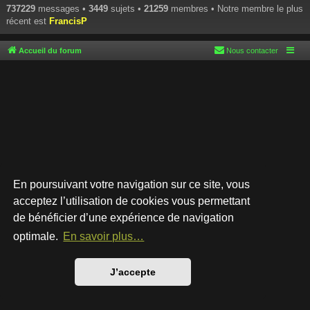
737229
messages •
3449
sujets •
21259
membres • Notre membre le plus
récent est
FrancisP
Accueil du forum
Nous contacter
En poursuivant votre navigation sur ce site, vous
acceptez l’utilisation de cookies vous permettant
de bénéficier d’une expérience de navigation
Développé par
phpBB
® Forum Software © phpBB Limited
Style par
Arty
- phpBB 3.3 par MrGaby
optimale.
En savoir plus…
Traduction française officielle
©
Qiaeru
Confidentialité
|
Conditions
J’accepte