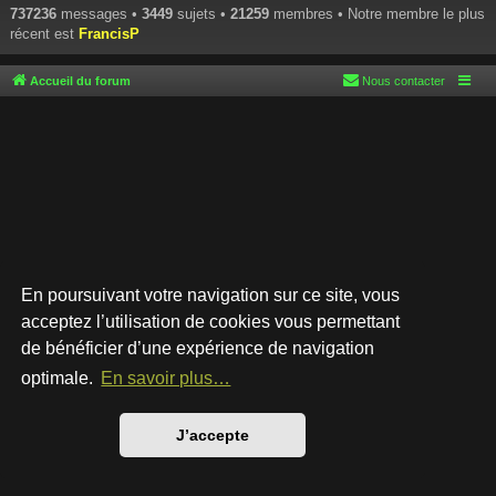
737236
messages •
3449
sujets •
21259
membres • Notre membre le plus
récent est
FrancisP
Accueil du forum
Nous contacter
En poursuivant votre navigation sur ce site, vous
acceptez l’utilisation de cookies vous permettant
de bénéficier d’une expérience de navigation
Développé par
phpBB
® Forum Software © phpBB Limited
Style par
Arty
- phpBB 3.3 par MrGaby
optimale.
En savoir plus…
Traduction française officielle
©
Qiaeru
Confidentialité
|
Conditions
J’accepte