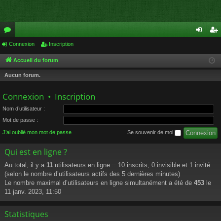
or
Connexion
Inscription
on
ns
u
ne
cri
Accueil du forum
m
xi
pti
Aucun forum.
s
on
on
Connexion
•
Inscription
Nom d’utilisateur :
Mot de passe :
J’ai oublié mon mot de passe
Se souvenir de moi
Qui est en ligne ?
Au total, il y a
11
utilisateurs en ligne :: 10 inscrits, 0 invisible et 1 invité
(selon le nombre d’utilisateurs actifs des 5 dernières minutes)
Le nombre maximal d’utilisateurs en ligne simultanément a été de
453
le
11 janv. 2023, 11:50
Statistiques