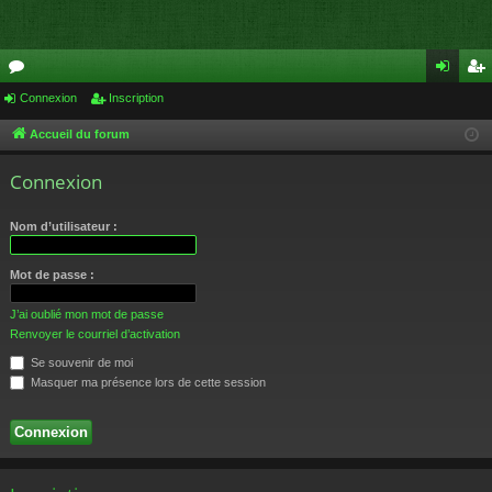
or
Connexion
Inscription
on
ns
u
ne
cri
Accueil du forum
m
xi
pti
Connexion
s
on
on
Nom d’utilisateur :
Mot de passe :
J’ai oublié mon mot de passe
Renvoyer le courriel d’activation
Se souvenir de moi
Masquer ma présence lors de cette session