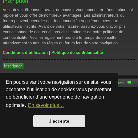
Inscription
Vous devez être inscrit avant de pouvoir vous connecter. L’inscription est
rapide et vous offre de nombreux avantages. Les administrateurs du
forum peuvent accorder des fonctionnalités supplémentaires aux
utilisateurs inscrits. Avant de vous inscrire, assurez-vous d’avoir pris
connaissance de nos conditions d’utilisation et de notre politique de
confidentialité. Veuillez également prendre le temps de consulter
attentivement toutes les règles du forum lors de votre navigation.
Conditions d’utilisation
|
Politique de confidentialité
Inscription
En poursuivant votre navigation sur ce site, vous
Accueil du forum
Nous contacter
acceptez l’utilisation de cookies vous permettant
de bénéficier d’une expérience de navigation
Développé par
phpBB
® Forum Software © phpBB Limited
Style par
Arty
- phpBB 3.3 par MrGaby
optimale.
En savoir plus…
Traduction française officielle
©
Qiaeru
Confidentialité
|
Conditions
J’accepte