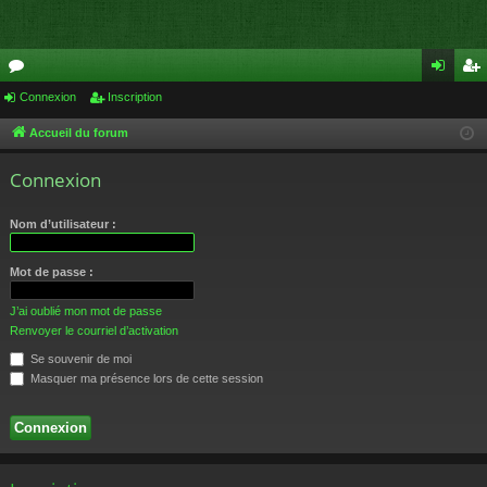
or
Connexion
Inscription
on
ns
u
ne
cri
Accueil du forum
m
xi
pti
Connexion
s
on
on
Nom d’utilisateur :
Mot de passe :
J’ai oublié mon mot de passe
Renvoyer le courriel d’activation
Se souvenir de moi
Masquer ma présence lors de cette session