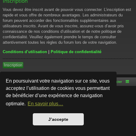
Inscription
Vous devez être inscrit avant de pouvoir vous connecter. L’inscription est
rapide et vous offre de nombreux avantages. Les administrateurs du
forum peuvent accorder des fonctionnalités supplémentaires aux
utilisateurs inscrits. Avant de vous inscrire, assurez-vous d’avoir pris
connaissance de nos conditions d’utilisation et de notre politique de
confidentialité. Veuillez également prendre le temps de consulter
attentivement toutes les règles du forum lors de votre navigation.
Conditions d’utilisation
|
Politique de confidentialité
Inscription
En poursuivant votre navigation sur ce site, vous
Accueil du forum
Nous contacter
acceptez l’utilisation de cookies vous permettant
de bénéficier d’une expérience de navigation
Développé par
phpBB
® Forum Software © phpBB Limited
Style par
Arty
- phpBB 3.3 par MrGaby
optimale.
En savoir plus…
Traduction française officielle
©
Qiaeru
Confidentialité
|
Conditions
J’accepte