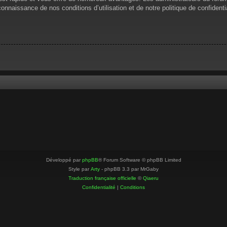
 connaissance de nos conditions d’utilisation et de notre politique de confiden
Développé par
phpBB
® Forum Software © phpBB Limited
Style par
Arty
- phpBB 3.3 par MrGaby
Traduction française officielle
©
Qiaeru
Confidentialité
|
Conditions