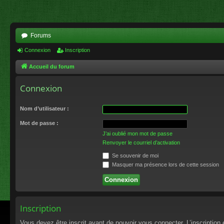
Forums
Connexion
Inscription
Accueil du forum
Connexion
Nom d’utilisateur :
Mot de passe :
J’ai oublié mon mot de passe
Renvoyer le courriel d’activation
Se souvenir de moi
Masquer ma présence lors de cette session
Inscription
Vous devez être inscrit avant de pouvoir vous connecter. L’inscriptio