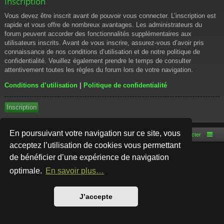
Inscription
Vous devez être inscrit avant de pouvoir vous connecter. L’inscription est
rapide et vous offre de nombreux avantages. Les administrateurs du
forum peuvent accorder des fonctionnalités supplémentaires aux
utilisateurs inscrits. Avant de vous inscrire, assurez-vous d’avoir pris
connaissance de nos conditions d’utilisation et de notre politique de
confidentialité. Veuillez également prendre le temps de consulter
attentivement toutes les règles du forum lors de votre navigation.
Conditions d’utilisation
|
Politique de confidentialité
Inscription
En poursuivant votre navigation sur ce site, vous
Accueil du forum
Nous contacter
acceptez l’utilisation de cookies vous permettant
de bénéficier d’une expérience de navigation
Développé par
phpBB
® Forum Software © phpBB Limited
Style par
Arty
- phpBB 3.3 par MrGaby
optimale.
En savoir plus…
Traduction française officielle
©
Qiaeru
Confidentialité
|
Conditions
J’accepte