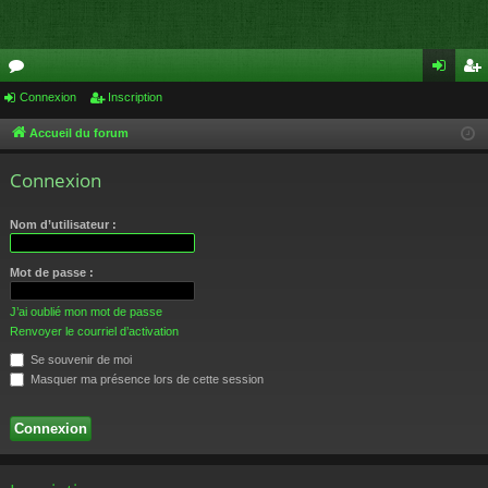
or
Connexion
Inscription
on
ns
u
ne
cri
Accueil du forum
m
xi
pti
Connexion
s
on
on
Nom d’utilisateur :
Mot de passe :
J’ai oublié mon mot de passe
Renvoyer le courriel d’activation
Se souvenir de moi
Masquer ma présence lors de cette session