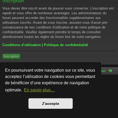
Inscription
Vous devez être inscrit avant de pouvoir vous connecter. L’inscription est
rapide et vous offre de nombreux avantages. Les administrateurs du
forum peuvent accorder des fonctionnalités supplémentaires aux
utilisateurs inscrits. Avant de vous inscrire, assurez-vous d’avoir pris
connaissance de nos conditions d’utilisation et de notre politique de
confidentialité. Veuillez également prendre le temps de consulter
attentivement toutes les règles du forum lors de votre navigation.
Conditions d’utilisation
|
Politique de confidentialité
Inscription
En poursuivant votre navigation sur ce site, vous
Accueil du forum
Nous contacter
acceptez l’utilisation de cookies vous permettant
de bénéficier d’une expérience de navigation
Développé par
phpBB
® Forum Software © phpBB Limited
Style par
Arty
- phpBB 3.3 par MrGaby
optimale.
En savoir plus…
Traduction française officielle
©
Qiaeru
Confidentialité
|
Conditions
J’accepte