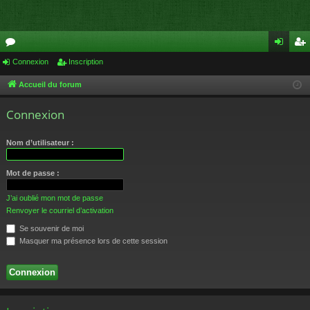
or
Connexion
Inscription
on
ns
u
ne
cri
Accueil du forum
m
xi
pti
Connexion
s
on
on
Nom d’utilisateur :
Mot de passe :
J’ai oublié mon mot de passe
Renvoyer le courriel d’activation
Se souvenir de moi
Masquer ma présence lors de cette session