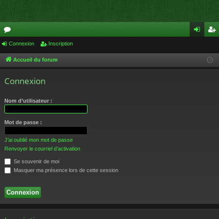
or
Connexion
Inscription
on
ns
u
ne
cri
Accueil du forum
m
xi
pti
Connexion
s
on
on
Nom d’utilisateur :
Mot de passe :
J’ai oublié mon mot de passe
Renvoyer le courriel d’activation
Se souvenir de moi
Masquer ma présence lors de cette session