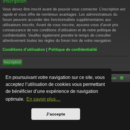
Inscription
Vous devez être inscrit avant de pouvoir vous connecter. L’inscription est
rapide et vous offre de nombreux avantages. Les administrateurs du
forum peuvent accorder des fonctionnalités supplémentaires aux
utilisateurs inscrits. Avant de vous inscrire, assurez-vous d’avoir pris
connaissance de nos conditions d’utilisation et de notre politique de
confidentialité. Veuillez également prendre le temps de consulter
attentivement toutes les règles du forum lors de votre navigation.
Conditions d’utilisation
|
Politique de confidentialité
Inscription
En poursuivant votre navigation sur ce site, vous
Accueil du forum
Nous contacter
acceptez l’utilisation de cookies vous permettant
de bénéficier d’une expérience de navigation
Développé par
phpBB
® Forum Software © phpBB Limited
Style par
Arty
- phpBB 3.3 par MrGaby
optimale.
En savoir plus…
Traduction française officielle
©
Qiaeru
Confidentialité
|
Conditions
J’accepte