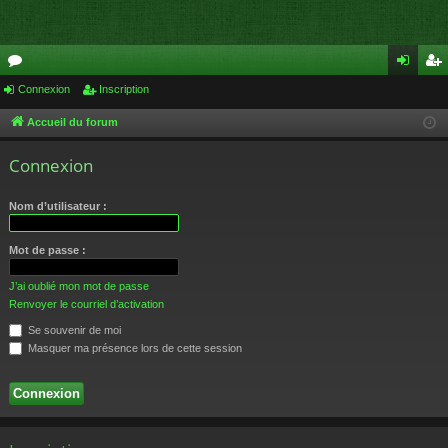
or
Connexion
Inscription
on
ns
u
ne
cri
Accueil du forum
m
xi
pti
Connexion
s
on
on
Nom d’utilisateur :
Mot de passe :
J’ai oublié mon mot de passe
Renvoyer le courriel d’activation
Se souvenir de moi
Masquer ma présence lors de cette session