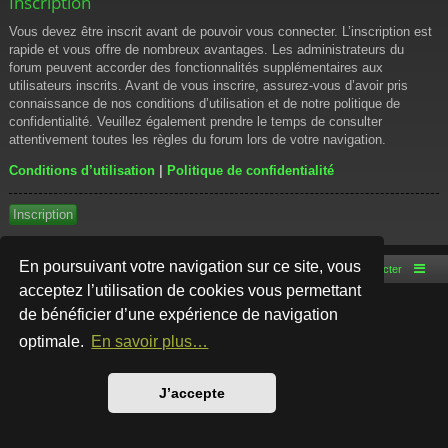
Inscription
Vous devez être inscrit avant de pouvoir vous connecter. L’inscription est
rapide et vous offre de nombreux avantages. Les administrateurs du
forum peuvent accorder des fonctionnalités supplémentaires aux
utilisateurs inscrits. Avant de vous inscrire, assurez-vous d’avoir pris
connaissance de nos conditions d’utilisation et de notre politique de
confidentialité. Veuillez également prendre le temps de consulter
attentivement toutes les règles du forum lors de votre navigation.
Conditions d’utilisation
|
Politique de confidentialité
Inscription
En poursuivant votre navigation sur ce site, vous
Accueil du forum
Nous contacter
acceptez l’utilisation de cookies vous permettant
de bénéficier d’une expérience de navigation
Développé par
phpBB
® Forum Software © phpBB Limited
Style par
Arty
- phpBB 3.3 par MrGaby
optimale.
En savoir plus…
Traduction française officielle
©
Qiaeru
Confidentialité
|
Conditions
J’accepte