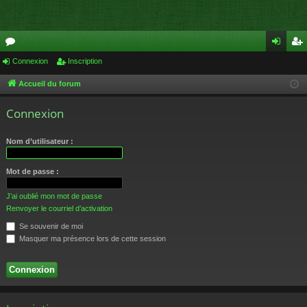
or
Connexion
Inscription
on
ns
u
ne
cri
Accueil du forum
m
xi
pti
Connexion
s
on
on
Nom d’utilisateur :
Mot de passe :
J’ai oublié mon mot de passe
Renvoyer le courriel d’activation
Se souvenir de moi
Masquer ma présence lors de cette session