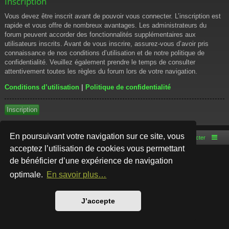
Inscription
Vous devez être inscrit avant de pouvoir vous connecter. L’inscription est
rapide et vous offre de nombreux avantages. Les administrateurs du
forum peuvent accorder des fonctionnalités supplémentaires aux
utilisateurs inscrits. Avant de vous inscrire, assurez-vous d’avoir pris
connaissance de nos conditions d’utilisation et de notre politique de
confidentialité. Veuillez également prendre le temps de consulter
attentivement toutes les règles du forum lors de votre navigation.
Conditions d’utilisation
|
Politique de confidentialité
Inscription
En poursuivant votre navigation sur ce site, vous
Accueil du forum
Nous contacter
acceptez l’utilisation de cookies vous permettant
de bénéficier d’une expérience de navigation
Développé par
phpBB
® Forum Software © phpBB Limited
Style par
Arty
- phpBB 3.3 par MrGaby
optimale.
En savoir plus…
Traduction française officielle
©
Qiaeru
Confidentialité
|
Conditions
J’accepte