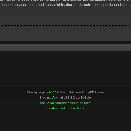
 connaissance de nos conditions d’utilisation et de notre politique de confiden
Développé par
phpBB
® Forum Software © phpBB Limited
Style par
Arty
- phpBB 3.3 par MrGaby
Traduction française officielle
©
Qiaeru
Confidentialité
|
Conditions