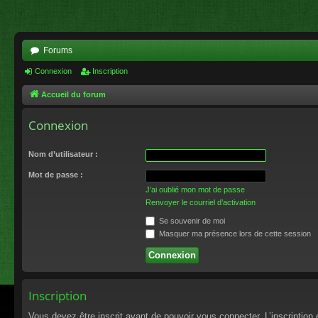
Forums
Connexion
Inscription
Accueil du forum
Connexion
Nom d’utilisateur :
Mot de passe :
J’ai oublié mon mot de passe
Renvoyer le courriel d’activation
Se souvenir de moi
Masquer ma présence lors de cette session
Inscription
Vous devez être inscrit avant de pouvoir vous connecter. L’inscriptio