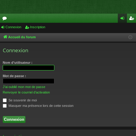
or
Connexion
Inscription
on
ns
u
ne
cri
Accueil du forum
m
xi
pti
Connexion
s
on
on
Nom d’utilisateur :
Mot de passe :
J’ai oublié mon mot de passe
Renvoyer le courriel d’activation
Se souvenir de moi
Masquer ma présence lors de cette session