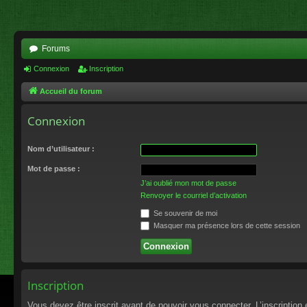
Forums
Connexion
Inscription
Accueil du forum
Connexion
Nom d’utilisateur :
Mot de passe :
J’ai oublié mon mot de passe
Renvoyer le courriel d’activation
Se souvenir de moi
Masquer ma présence lors de cette session
Inscription
Vous devez être inscrit avant de pouvoir vous connecter. L’inscriptio