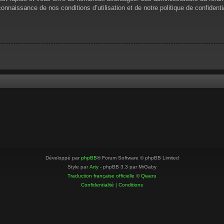
 connaissance de nos conditions d’utilisation et de notre politique de confiden
Développé par
phpBB
® Forum Software © phpBB Limited
Style par
Arty
- phpBB 3.3 par MrGaby
Traduction française officielle
©
Qiaeru
Confidentialité
|
Conditions