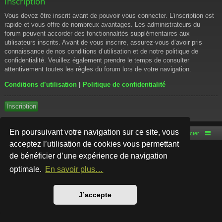
Inscription
Vous devez être inscrit avant de pouvoir vous connecter. L’inscription est
rapide et vous offre de nombreux avantages. Les administrateurs du
forum peuvent accorder des fonctionnalités supplémentaires aux
utilisateurs inscrits. Avant de vous inscrire, assurez-vous d’avoir pris
connaissance de nos conditions d’utilisation et de notre politique de
confidentialité. Veuillez également prendre le temps de consulter
attentivement toutes les règles du forum lors de votre navigation.
Conditions d’utilisation
|
Politique de confidentialité
Inscription
En poursuivant votre navigation sur ce site, vous
Accueil du forum
Nous contacter
acceptez l’utilisation de cookies vous permettant
de bénéficier d’une expérience de navigation
Développé par
phpBB
® Forum Software © phpBB Limited
Style par
Arty
- phpBB 3.3 par MrGaby
optimale.
En savoir plus…
Traduction française officielle
©
Qiaeru
Confidentialité
|
Conditions
J’accepte