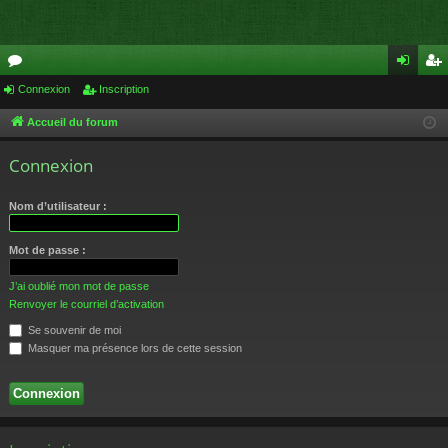
or
Connexion
Inscription
on
ns
u
ne
cri
Accueil du forum
m
xi
pti
Connexion
s
on
on
Nom d’utilisateur :
Mot de passe :
J’ai oublié mon mot de passe
Renvoyer le courriel d’activation
Se souvenir de moi
Masquer ma présence lors de cette session