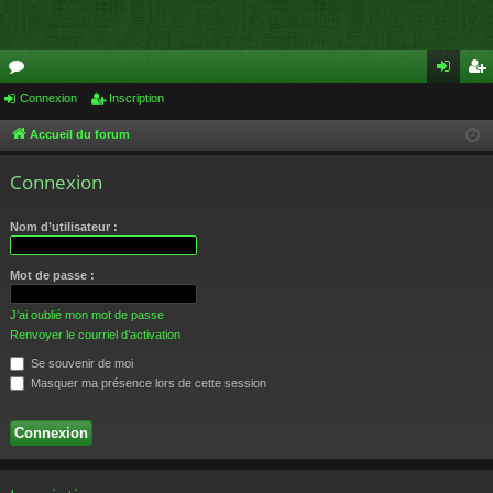
or
Connexion
Inscription
on
ns
u
ne
cri
Accueil du forum
m
xi
pti
Connexion
s
on
on
Nom d’utilisateur :
Mot de passe :
J’ai oublié mon mot de passe
Renvoyer le courriel d’activation
Se souvenir de moi
Masquer ma présence lors de cette session