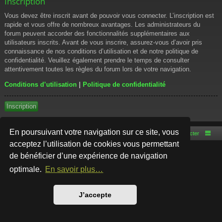
Inscription
Vous devez être inscrit avant de pouvoir vous connecter. L’inscription est
rapide et vous offre de nombreux avantages. Les administrateurs du
forum peuvent accorder des fonctionnalités supplémentaires aux
utilisateurs inscrits. Avant de vous inscrire, assurez-vous d’avoir pris
connaissance de nos conditions d’utilisation et de notre politique de
confidentialité. Veuillez également prendre le temps de consulter
attentivement toutes les règles du forum lors de votre navigation.
Conditions d’utilisation
|
Politique de confidentialité
Inscription
En poursuivant votre navigation sur ce site, vous
Accueil du forum
Nous contacter
acceptez l’utilisation de cookies vous permettant
de bénéficier d’une expérience de navigation
Développé par
phpBB
® Forum Software © phpBB Limited
Style par
Arty
- phpBB 3.3 par MrGaby
optimale.
En savoir plus…
Traduction française officielle
©
Qiaeru
Confidentialité
|
Conditions
J’accepte