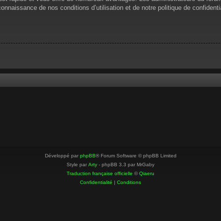
 connaissance de nos conditions d’utilisation et de notre politique de confiden
Développé par
phpBB
® Forum Software © phpBB Limited
Style par
Arty
- phpBB 3.3 par MrGaby
Traduction française officielle
©
Qiaeru
Confidentialité
|
Conditions