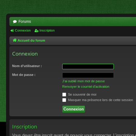
Forums
Connexion
Inscription
Accueil du forum
Connexion
Nom d’utilisateur :
Mot de passe :
J’ai oublié mon mot de passe
Renvoyer le courriel d’activation
Se souvenir de moi
Masquer ma présence lors de cette session
Inscription
Vous devez être inscrit avant de pouvoir vous connecter. L’inscriptio