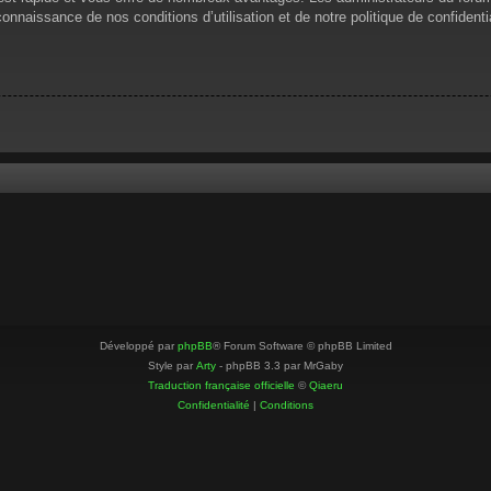
 connaissance de nos conditions d’utilisation et de notre politique de confiden
Développé par
phpBB
® Forum Software © phpBB Limited
Style par
Arty
- phpBB 3.3 par MrGaby
Traduction française officielle
©
Qiaeru
Confidentialité
|
Conditions