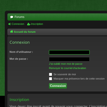
Forums
Connexion
Inscription
Accueil du forum
Connexion
Nom d’utilisateur :
Mot de passe :
J’ai oublié mon mot de passe
Renvoyer le courriel d’activation
Se souvenir de moi
Masquer ma présence lors de cette session
Inscription
Vous devez être inscrit avant de pouvoir vous connecter. L’inscriptio