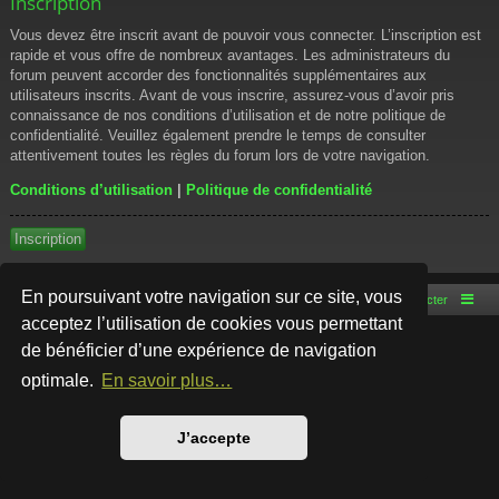
Inscription
Vous devez être inscrit avant de pouvoir vous connecter. L’inscription est
rapide et vous offre de nombreux avantages. Les administrateurs du
forum peuvent accorder des fonctionnalités supplémentaires aux
utilisateurs inscrits. Avant de vous inscrire, assurez-vous d’avoir pris
connaissance de nos conditions d’utilisation et de notre politique de
confidentialité. Veuillez également prendre le temps de consulter
attentivement toutes les règles du forum lors de votre navigation.
Conditions d’utilisation
|
Politique de confidentialité
Inscription
En poursuivant votre navigation sur ce site, vous
Accueil du forum
Nous contacter
acceptez l’utilisation de cookies vous permettant
de bénéficier d’une expérience de navigation
Développé par
phpBB
® Forum Software © phpBB Limited
Style par
Arty
- phpBB 3.3 par MrGaby
optimale.
En savoir plus…
Traduction française officielle
©
Qiaeru
Confidentialité
|
Conditions
J’accepte