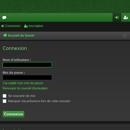
or
Connexion
Inscription
on
ns
u
ne
cri
Accueil du forum
m
xi
pti
Connexion
s
on
on
Nom d’utilisateur :
Mot de passe :
J’ai oublié mon mot de passe
Renvoyer le courriel d’activation
Se souvenir de moi
Masquer ma présence lors de cette session