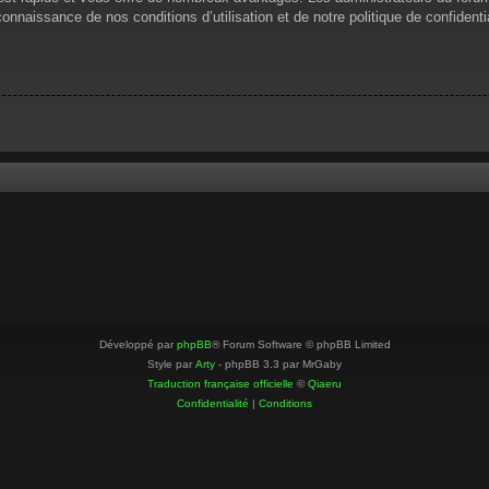
 connaissance de nos conditions d’utilisation et de notre politique de confiden
Développé par
phpBB
® Forum Software © phpBB Limited
Style par
Arty
- phpBB 3.3 par MrGaby
Traduction française officielle
©
Qiaeru
Confidentialité
|
Conditions