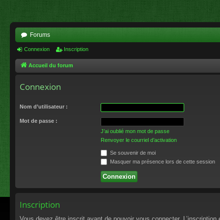
Forums
Connexion
Inscription
Accueil du forum
Connexion
Nom d’utilisateur :
Mot de passe :
J’ai oublié mon mot de passe
Renvoyer le courriel d’activation
Se souvenir de moi
Masquer ma présence lors de cette session
Inscription
Vous devez être inscrit avant de pouvoir vous connecter. L’inscriptio