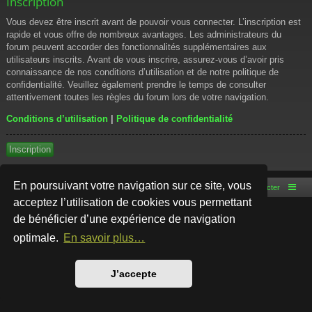
Inscription
Vous devez être inscrit avant de pouvoir vous connecter. L’inscription est
rapide et vous offre de nombreux avantages. Les administrateurs du
forum peuvent accorder des fonctionnalités supplémentaires aux
utilisateurs inscrits. Avant de vous inscrire, assurez-vous d’avoir pris
connaissance de nos conditions d’utilisation et de notre politique de
confidentialité. Veuillez également prendre le temps de consulter
attentivement toutes les règles du forum lors de votre navigation.
Conditions d’utilisation
|
Politique de confidentialité
Inscription
En poursuivant votre navigation sur ce site, vous
Accueil du forum
Nous contacter
acceptez l’utilisation de cookies vous permettant
de bénéficier d’une expérience de navigation
Développé par
phpBB
® Forum Software © phpBB Limited
Style par
Arty
- phpBB 3.3 par MrGaby
optimale.
En savoir plus…
Traduction française officielle
©
Qiaeru
Confidentialité
|
Conditions
J’accepte