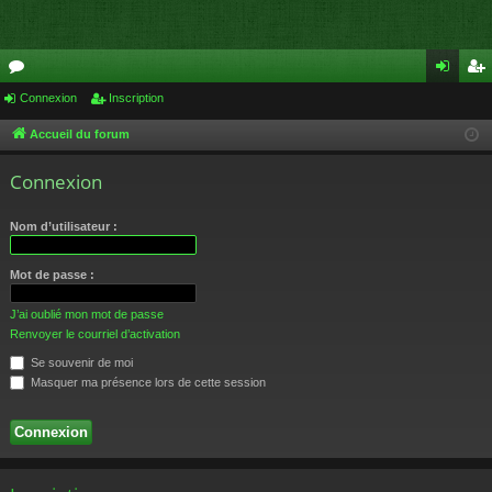
or
Connexion
Inscription
on
ns
u
ne
cri
Accueil du forum
m
xi
pti
Connexion
s
on
on
Nom d’utilisateur :
Mot de passe :
J’ai oublié mon mot de passe
Renvoyer le courriel d’activation
Se souvenir de moi
Masquer ma présence lors de cette session