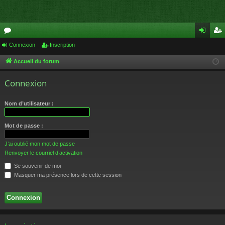
or
Connexion
Inscription
on
ns
u
ne
cri
Accueil du forum
m
xi
pti
Connexion
s
on
on
Nom d’utilisateur :
Mot de passe :
J’ai oublié mon mot de passe
Renvoyer le courriel d’activation
Se souvenir de moi
Masquer ma présence lors de cette session