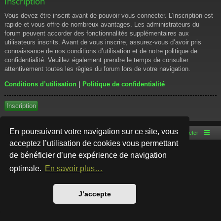
Inscription
Vous devez être inscrit avant de pouvoir vous connecter. L’inscription est
rapide et vous offre de nombreux avantages. Les administrateurs du
forum peuvent accorder des fonctionnalités supplémentaires aux
utilisateurs inscrits. Avant de vous inscrire, assurez-vous d’avoir pris
connaissance de nos conditions d’utilisation et de notre politique de
confidentialité. Veuillez également prendre le temps de consulter
attentivement toutes les règles du forum lors de votre navigation.
Conditions d’utilisation
|
Politique de confidentialité
Inscription
En poursuivant votre navigation sur ce site, vous
Accueil du forum
Nous contacter
acceptez l’utilisation de cookies vous permettant
de bénéficier d’une expérience de navigation
Développé par
phpBB
® Forum Software © phpBB Limited
Style par
Arty
- phpBB 3.3 par MrGaby
optimale.
En savoir plus…
Traduction française officielle
©
Qiaeru
Confidentialité
|
Conditions
J’accepte