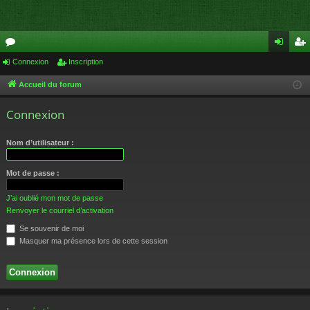
or
Connexion
Inscription
on
ns
u
ne
cri
Accueil du forum
m
xi
pti
Connexion
s
on
on
Nom d’utilisateur :
Mot de passe :
J’ai oublié mon mot de passe
Renvoyer le courriel d’activation
Se souvenir de moi
Masquer ma présence lors de cette session