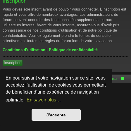
Inscription
Vous devez être inscrit avant de pouvoir vous connecter. L’inscription est
rapide et vous offre de nombreux avantages. Les administrateurs du
forum peuvent accorder des fonctionnalités supplémentaires aux
utilisateurs inscrits. Avant de vous inscrire, assurez-vous d’avoir pris
connaissance de nos conditions d’utilisation et de notre politique de
confidentialité. Veuillez également prendre le temps de consulter
attentivement toutes les règles du forum lors de votre navigation.
Conditions d’utilisation
|
Politique de confidentialité
Inscription
En poursuivant votre navigation sur ce site, vous
Accueil du forum
Nous contacter
acceptez l’utilisation de cookies vous permettant
de bénéficier d’une expérience de navigation
Développé par
phpBB
® Forum Software © phpBB Limited
Style par
Arty
- phpBB 3.3 par MrGaby
optimale.
En savoir plus…
Traduction française officielle
©
Qiaeru
Confidentialité
|
Conditions
J’accepte