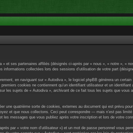
a » et ses partenaires affiliés (désignés ci-après par « nous », « notre », « no
es informations collectées lors des sessions d’utilisation de votre part (désig
rement, en naviguant sur « Autodiva », le logiciel phpBB génèrera un certain 
x premiers cookies ne contiennent qu’un identifiant utilisateur et un identif
sur les sujets de « Autodiva », archivant de ce fait tous les sujets que vous 
éer une quatrième sorte de cookies, externes au document qui est prévu pour 
yez et que nous collectons. Ceci peut correspondre — mais n’est pas limité 
) et les messages que vous publiez après votre inscription et lors de votre c
après par « votre nom d’utilisateur ») et un mot de passe personnel vous per