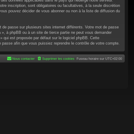
n des données applicables dans le pays qui héberge notre serveur.
re inscription, sont obligatoires ou facultatives, à la seule discrétion
ous pouvez décider de vous abonner ou non à la liste de diffusion du
t de passe sur plusieurs sites internet différents. Votre mot de passe
 », à phpBB ou à un site de tierce partie ne peut vous demander
 qui est proposée par défaut sur le logiciel phpBB. Cette
de passe afin que vous puissiez reprendre le contrôle de votre compte.
Nous contacter
Supprimer les cookies
Fuseau horaire sur
UTC+02:00