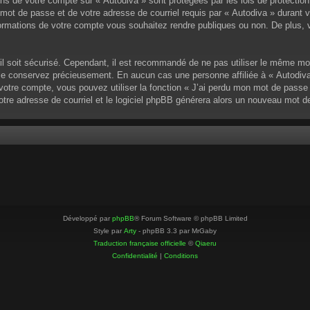
ons de votre compte sur « Autodiva » sont protégées par les lois de protectio
mot de passe et de votre adresse de courriel requis par « Autodiva » durant vot
ormations de votre compte vous souhaitez rendre publiques ou non. De plus, v
u’il soit sécurisé. Cependant, il est recommandé de ne pas utiliser le même mo
 le conservez précieusement. En aucun cas une personne affiliée à « Autodiva
otre compte, vous pouvez utiliser la fonction « J’ai perdu mon mot de passe »
votre adresse de courriel et le logiciel phpBB générera alors un nouveau mot 
Développé par
phpBB
® Forum Software © phpBB Limited
Style par
Arty
- phpBB 3.3 par MrGaby
Traduction française officielle
©
Qiaeru
Confidentialité
|
Conditions