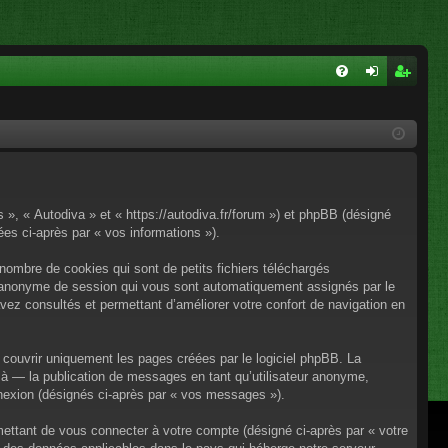
FA
on
ns
Q
ne
cri
xi
pti
on
on
s », « Autodiva » et « https://autodiva.fr/forum ») et phpBB (désigné
nées ci-après par « vos informations »).
nombre de cookies qui sont de petits fichiers téléchargés
iant anonyme de session qui vous sont automatiquement assignés par le
avez consultés et permettant d’améliorer votre confort de navigation en
couvrir uniquement les pages créées par le logiciel phpBB. La
à — la publication de messages en tant qu’utilisateur anonyme,
onnexion (désignés ci-après par « vos messages »).
mettant de vous connecter à votre compte (désigné ci-après par « votre