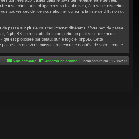
n des données applicables dans le pays qui héberge notre serveur.
re inscription, sont obligatoires ou facultatives, à la seule discrétion
ous pouvez décider de vous abonner ou non à la liste de diffusion du
t de passe sur plusieurs sites internet différents. Votre mot de passe
 », à phpBB ou à un site de tierce partie ne peut vous demander
 qui est proposée par défaut sur le logiciel phpBB. Cette
de passe afin que vous puissiez reprendre le contrôle de votre compte.
Nous contacter
Supprimer les cookies
Fuseau horaire sur
UTC+02:00