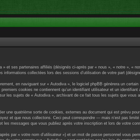
a » et ses partenaires affiliés (désignés ci-après par « nous », « notre », « no
es informations collectées lors des sessions d’utilisation de votre part (désig
rement, en naviguant sur « Autodiva », le logiciel phpBB génèrera un certain 
x premiers cookies ne contiennent qu’un identifiant utilisateur et un identif
sur les sujets de « Autodiva », archivant de ce fait tous les sujets que vous 
éer une quatrième sorte de cookies, externes au document qui est prévu pour 
yez et que nous collectons. Ceci peut correspondre — mais n’est pas limité 
) et les messages que vous publiez après votre inscription et lors de votre c
après par « votre nom d’utilisateur ») et un mot de passe personnel vous per