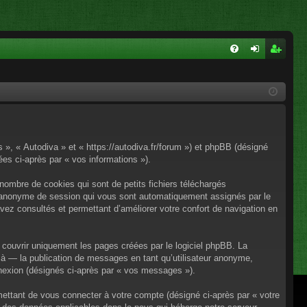
FA
on
ns
Q
ne
cri
xi
pti
on
on
s », « Autodiva » et « https://autodiva.fr/forum ») et phpBB (désigné
nées ci-après par « vos informations »).
nombre de cookies qui sont de petits fichiers téléchargés
iant anonyme de session qui vous sont automatiquement assignés par le
avez consultés et permettant d’améliorer votre confort de navigation en
couvrir uniquement les pages créées par le logiciel phpBB. La
à — la publication de messages en tant qu’utilisateur anonyme,
onnexion (désignés ci-après par « vos messages »).
mettant de vous connecter à votre compte (désigné ci-après par « votre