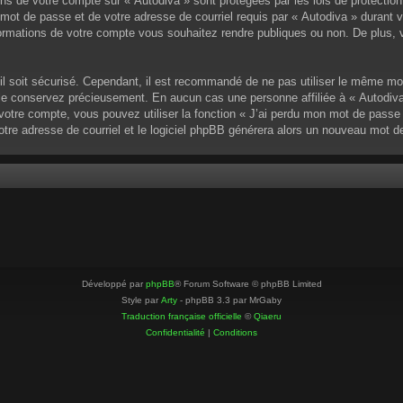
ons de votre compte sur « Autodiva » sont protégées par les lois de protectio
mot de passe et de votre adresse de courriel requis par « Autodiva » durant vot
ormations de votre compte vous souhaitez rendre publiques ou non. De plus, v
u’il soit sécurisé. Cependant, il est recommandé de ne pas utiliser le même mo
 le conservez précieusement. En aucun cas une personne affiliée à « Autodiva
otre compte, vous pouvez utiliser la fonction « J’ai perdu mon mot de passe »
votre adresse de courriel et le logiciel phpBB générera alors un nouveau mot 
Développé par
phpBB
® Forum Software © phpBB Limited
Style par
Arty
- phpBB 3.3 par MrGaby
Traduction française officielle
©
Qiaeru
Confidentialité
|
Conditions