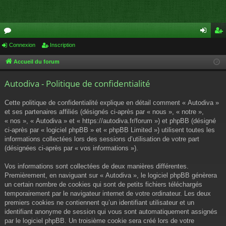
or
Connexion
Inscription
on
ns
u
ne
cri
Accueil du forum
m
xi
pti
Autodiva - Politique de confidentialité
s
on
on
Cette politique de confidentialité explique en détail comment « Autodiva »
et ses partenaires affiliés (désignés ci-après par « nous », « notre »,
« nos », « Autodiva » et « https://autodiva.fr/forum ») et phpBB (désigné
ci-après par « logiciel phpBB » et « phpBB Limited ») utilisent toutes les
informations collectées lors des sessions d’utilisation de votre part
(désignées ci-après par « vos informations »).
Vos informations sont collectées de deux manières différentes.
Premièrement, en naviguant sur « Autodiva », le logiciel phpBB génèrera
un certain nombre de cookies qui sont de petits fichiers téléchargés
temporairement par le navigateur internet de votre ordinateur. Les deux
premiers cookies ne contiennent qu’un identifiant utilisateur et un
identifiant anonyme de session qui vous sont automatiquement assignés
par le logiciel phpBB. Un troisième cookie sera créé lors de votre