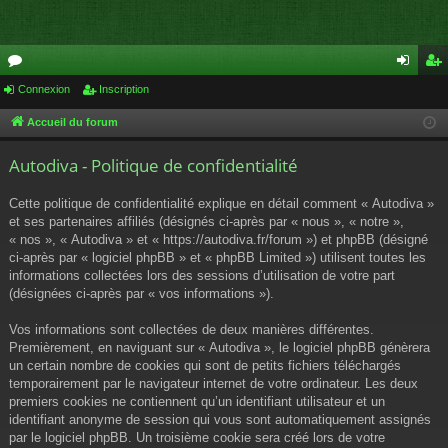
or
Connexion
Inscription
on
ns
u
ne
cri
Accueil du forum
m
xi
pti
Autodiva - Politique de confidentialité
s
on
on
Cette politique de confidentialité explique en détail comment « Autodiva »
et ses partenaires affiliés (désignés ci-après par « nous », « notre »,
« nos », « Autodiva » et « https://autodiva.fr/forum ») et phpBB (désigné
ci-après par « logiciel phpBB » et « phpBB Limited ») utilisent toutes les
informations collectées lors des sessions d’utilisation de votre part
(désignées ci-après par « vos informations »).
Vos informations sont collectées de deux manières différentes.
Premièrement, en naviguant sur « Autodiva », le logiciel phpBB génèrera
un certain nombre de cookies qui sont de petits fichiers téléchargés
temporairement par le navigateur internet de votre ordinateur. Les deux
premiers cookies ne contiennent qu’un identifiant utilisateur et un
identifiant anonyme de session qui vous sont automatiquement assignés
par le logiciel phpBB. Un troisième cookie sera créé lors de votre