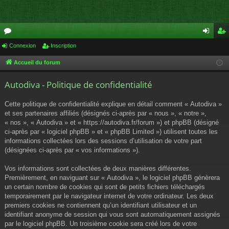
or
Connexion
Inscription
on
ns
u
ne
cri
Accueil du forum
m
xi
pti
Autodiva - Politique de confidentialité
s
on
on
Cette politique de confidentialité explique en détail comment « Autodiva »
et ses partenaires affiliés (désignés ci-après par « nous », « notre »,
« nos », « Autodiva » et « https://autodiva.fr/forum ») et phpBB (désigné
ci-après par « logiciel phpBB » et « phpBB Limited ») utilisent toutes les
informations collectées lors des sessions d’utilisation de votre part
(désignées ci-après par « vos informations »).
Vos informations sont collectées de deux manières différentes.
Premièrement, en naviguant sur « Autodiva », le logiciel phpBB génèrera
un certain nombre de cookies qui sont de petits fichiers téléchargés
temporairement par le navigateur internet de votre ordinateur. Les deux
premiers cookies ne contiennent qu’un identifiant utilisateur et un
identifiant anonyme de session qui vous sont automatiquement assignés
par le logiciel phpBB. Un troisième cookie sera créé lors de votre