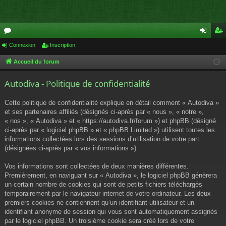
or
Connexion
Inscription
on
ns
u
ne
cri
Accueil du forum
m
xi
pti
Autodiva - Politique de confidentialité
s
on
on
Cette politique de confidentialité explique en détail comment « Autodiva »
et ses partenaires affiliés (désignés ci-après par « nous », « notre »,
« nos », « Autodiva » et « https://autodiva.fr/forum ») et phpBB (désigné
ci-après par « logiciel phpBB » et « phpBB Limited ») utilisent toutes les
informations collectées lors des sessions d’utilisation de votre part
(désignées ci-après par « vos informations »).
Vos informations sont collectées de deux manières différentes.
Premièrement, en naviguant sur « Autodiva », le logiciel phpBB génèrera
un certain nombre de cookies qui sont de petits fichiers téléchargés
temporairement par le navigateur internet de votre ordinateur. Les deux
premiers cookies ne contiennent qu’un identifiant utilisateur et un
identifiant anonyme de session qui vous sont automatiquement assignés
par le logiciel phpBB. Un troisième cookie sera créé lors de votre