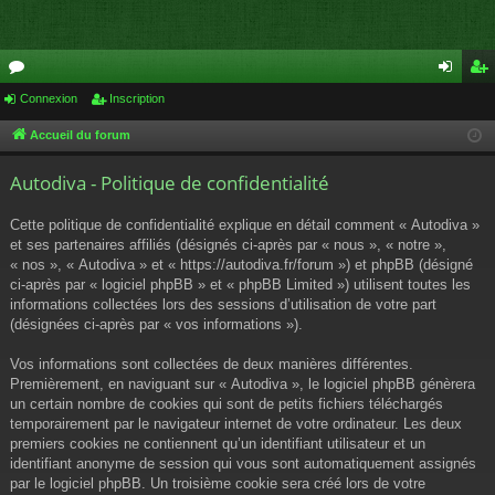
or
Connexion
Inscription
on
ns
u
ne
cri
Accueil du forum
m
xi
pti
Autodiva - Politique de confidentialité
s
on
on
Cette politique de confidentialité explique en détail comment « Autodiva »
et ses partenaires affiliés (désignés ci-après par « nous », « notre »,
« nos », « Autodiva » et « https://autodiva.fr/forum ») et phpBB (désigné
ci-après par « logiciel phpBB » et « phpBB Limited ») utilisent toutes les
informations collectées lors des sessions d’utilisation de votre part
(désignées ci-après par « vos informations »).
Vos informations sont collectées de deux manières différentes.
Premièrement, en naviguant sur « Autodiva », le logiciel phpBB génèrera
un certain nombre de cookies qui sont de petits fichiers téléchargés
temporairement par le navigateur internet de votre ordinateur. Les deux
premiers cookies ne contiennent qu’un identifiant utilisateur et un
identifiant anonyme de session qui vous sont automatiquement assignés
par le logiciel phpBB. Un troisième cookie sera créé lors de votre