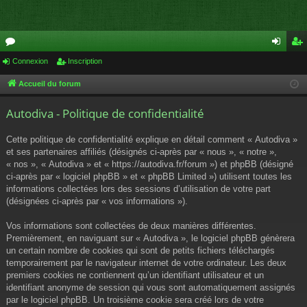
or
Connexion
Inscription
on
ns
u
ne
cri
Accueil du forum
m
xi
pti
Autodiva - Politique de confidentialité
s
on
on
Cette politique de confidentialité explique en détail comment « Autodiva »
et ses partenaires affiliés (désignés ci-après par « nous », « notre »,
« nos », « Autodiva » et « https://autodiva.fr/forum ») et phpBB (désigné
ci-après par « logiciel phpBB » et « phpBB Limited ») utilisent toutes les
informations collectées lors des sessions d’utilisation de votre part
(désignées ci-après par « vos informations »).
Vos informations sont collectées de deux manières différentes.
Premièrement, en naviguant sur « Autodiva », le logiciel phpBB génèrera
un certain nombre de cookies qui sont de petits fichiers téléchargés
temporairement par le navigateur internet de votre ordinateur. Les deux
premiers cookies ne contiennent qu’un identifiant utilisateur et un
identifiant anonyme de session qui vous sont automatiquement assignés
par le logiciel phpBB. Un troisième cookie sera créé lors de votre