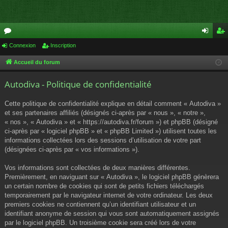
or
Connexion
Inscription
on
ns
u
ne
cri
Accueil du forum
m
xi
pti
Autodiva - Politique de confidentialité
s
on
on
Cette politique de confidentialité explique en détail comment « Autodiva »
et ses partenaires affiliés (désignés ci-après par « nous », « notre »,
« nos », « Autodiva » et « https://autodiva.fr/forum ») et phpBB (désigné
ci-après par « logiciel phpBB » et « phpBB Limited ») utilisent toutes les
informations collectées lors des sessions d’utilisation de votre part
(désignées ci-après par « vos informations »).
Vos informations sont collectées de deux manières différentes.
Premièrement, en naviguant sur « Autodiva », le logiciel phpBB génèrera
un certain nombre de cookies qui sont de petits fichiers téléchargés
temporairement par le navigateur internet de votre ordinateur. Les deux
premiers cookies ne contiennent qu’un identifiant utilisateur et un
identifiant anonyme de session qui vous sont automatiquement assignés
par le logiciel phpBB. Un troisième cookie sera créé lors de votre