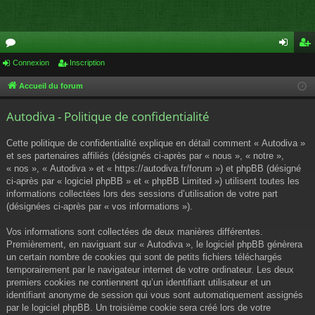
or
Connexion
Inscription
on
ns
u
ne
cri
Accueil du forum
m
xi
pti
Autodiva - Politique de confidentialité
s
on
on
Cette politique de confidentialité explique en détail comment « Autodiva »
et ses partenaires affiliés (désignés ci-après par « nous », « notre »,
« nos », « Autodiva » et « https://autodiva.fr/forum ») et phpBB (désigné
ci-après par « logiciel phpBB » et « phpBB Limited ») utilisent toutes les
informations collectées lors des sessions d’utilisation de votre part
(désignées ci-après par « vos informations »).
Vos informations sont collectées de deux manières différentes.
Premièrement, en naviguant sur « Autodiva », le logiciel phpBB génèrera
un certain nombre de cookies qui sont de petits fichiers téléchargés
temporairement par le navigateur internet de votre ordinateur. Les deux
premiers cookies ne contiennent qu’un identifiant utilisateur et un
identifiant anonyme de session qui vous sont automatiquement assignés
par le logiciel phpBB. Un troisième cookie sera créé lors de votre