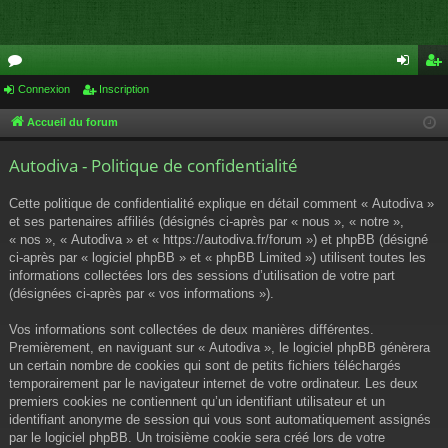
or
Connexion
Inscription
on
ns
u
ne
cri
Accueil du forum
m
xi
pti
Autodiva - Politique de confidentialité
s
on
on
Cette politique de confidentialité explique en détail comment « Autodiva »
et ses partenaires affiliés (désignés ci-après par « nous », « notre »,
« nos », « Autodiva » et « https://autodiva.fr/forum ») et phpBB (désigné
ci-après par « logiciel phpBB » et « phpBB Limited ») utilisent toutes les
informations collectées lors des sessions d’utilisation de votre part
(désignées ci-après par « vos informations »).
Vos informations sont collectées de deux manières différentes.
Premièrement, en naviguant sur « Autodiva », le logiciel phpBB génèrera
un certain nombre de cookies qui sont de petits fichiers téléchargés
temporairement par le navigateur internet de votre ordinateur. Les deux
premiers cookies ne contiennent qu’un identifiant utilisateur et un
identifiant anonyme de session qui vous sont automatiquement assignés
par le logiciel phpBB. Un troisième cookie sera créé lors de votre