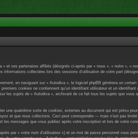
a » et ses partenaires affiliés (désignés ci-après par « nous », « notre », « no
es informations collectées lors des sessions d’utilisation de votre part (désig
rement, en naviguant sur « Autodiva », le logiciel phpBB génèrera un certain 
x premiers cookies ne contiennent qu’un identifiant utilisateur et un identif
sur les sujets de « Autodiva », archivant de ce fait tous les sujets que vous 
éer une quatrième sorte de cookies, externes au document qui est prévu pour 
yez et que nous collectons. Ceci peut correspondre — mais n’est pas limité 
) et les messages que vous publiez après votre inscription et lors de votre c
après par « votre nom d’utilisateur ») et un mot de passe personnel vous per