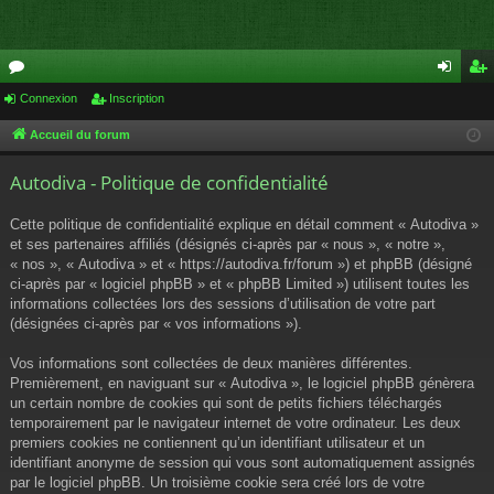
or
Connexion
Inscription
on
ns
u
ne
cri
Accueil du forum
m
xi
pti
Autodiva - Politique de confidentialité
s
on
on
Cette politique de confidentialité explique en détail comment « Autodiva »
et ses partenaires affiliés (désignés ci-après par « nous », « notre »,
« nos », « Autodiva » et « https://autodiva.fr/forum ») et phpBB (désigné
ci-après par « logiciel phpBB » et « phpBB Limited ») utilisent toutes les
informations collectées lors des sessions d’utilisation de votre part
(désignées ci-après par « vos informations »).
Vos informations sont collectées de deux manières différentes.
Premièrement, en naviguant sur « Autodiva », le logiciel phpBB génèrera
un certain nombre de cookies qui sont de petits fichiers téléchargés
temporairement par le navigateur internet de votre ordinateur. Les deux
premiers cookies ne contiennent qu’un identifiant utilisateur et un
identifiant anonyme de session qui vous sont automatiquement assignés
par le logiciel phpBB. Un troisième cookie sera créé lors de votre