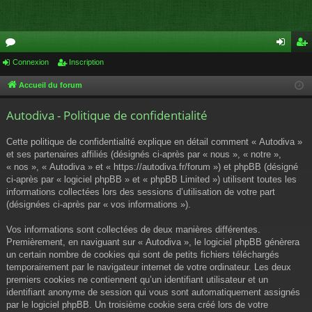
or
Connexion
Inscription
on
ns
u
ne
cri
Accueil du forum
m
xi
pti
Autodiva - Politique de confidentialité
s
on
on
Cette politique de confidentialité explique en détail comment « Autodiva »
et ses partenaires affiliés (désignés ci-après par « nous », « notre »,
« nos », « Autodiva » et « https://autodiva.fr/forum ») et phpBB (désigné
ci-après par « logiciel phpBB » et « phpBB Limited ») utilisent toutes les
informations collectées lors des sessions d’utilisation de votre part
(désignées ci-après par « vos informations »).
Vos informations sont collectées de deux manières différentes.
Premièrement, en naviguant sur « Autodiva », le logiciel phpBB génèrera
un certain nombre de cookies qui sont de petits fichiers téléchargés
temporairement par le navigateur internet de votre ordinateur. Les deux
premiers cookies ne contiennent qu’un identifiant utilisateur et un
identifiant anonyme de session qui vous sont automatiquement assignés
par le logiciel phpBB. Un troisième cookie sera créé lors de votre